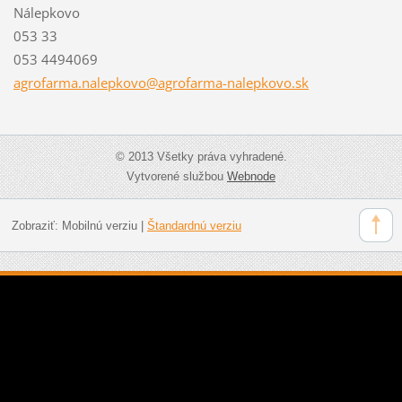
Nálepkovo
053 33
053 4494069
agrofarm
a.nalepk
ovo@agro
farma-na
lepkovo.
sk
© 2013 Všetky práva vyhradené.
Vytvorené službou
Webnode
Zobraziť:
Mobilnú verziu
|
Štandardnú verziu